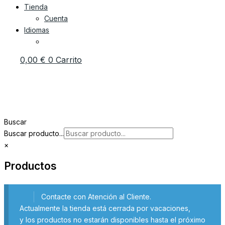
Tienda
Cuenta
Idiomas
0,00
€
0
Carrito
Buscar
Buscar producto...
×
Productos
Contacte con Atención al Cliente.
Actualmente la tienda está cerrada por vacaciones,
y los productos no estarán disponibles hasta el próximo