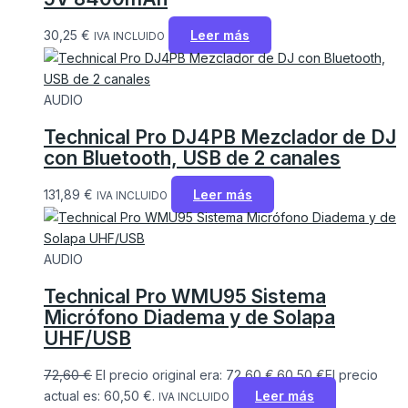
30,25
€
Leer más
IVA INCLUIDO
AUDIO
Technical Pro DJ4PB Mezclador de DJ
con Bluetooth, USB de 2 canales
131,89
€
Leer más
IVA INCLUIDO
AUDIO
Technical Pro WMU95 Sistema
Micrófono Diadema y de Solapa
UHF/USB
72,60
€
El precio original era: 72,60 €.
60,50
€
El precio
actual es: 60,50 €.
Leer más
IVA INCLUIDO