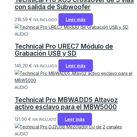
con salida de Subwoofer
216,59
€
Leer más
IVA INCLUIDO
AUDIO
Technical Pro UREC7 Módulo de
Grabación USB y SD
145,20
€
Leer más
IVA INCLUIDO
AUDIO
Technical Pro MBWADD5 Altavoz
activo esclavo para el MBW5000
121,00
€
Leer más
IVA INCLUIDO
AUDIO