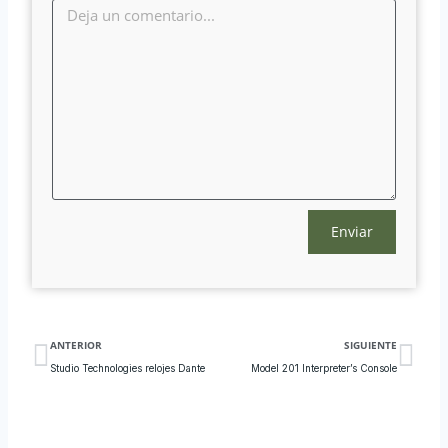
Treść
wiadomości*
Ant
Sig
ANTERIOR
SIGUIENTE
Studio Technologies relojes Dante
Model 201 Interpreter’s Console