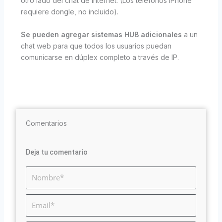
otro lado del chat de Internet. (Los teléfonos iPhone
requiere dongle, no incluido).
Se pueden agregar sistemas HUB adicionales
a un
chat web para que todos los usuarios puedan
comunicarse en dúplex completo a través de IP.
Comentarios
Deja tu comentario
Imię
i
nazwisko*
Email*