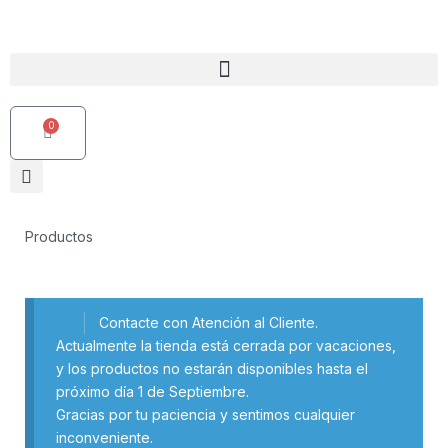
Ir
al
contenido
0
Carrito
Productos
Contacte con Atención al Cliente.
Actualmente la tienda está cerrada por vacaciones,
y los productos no estarán disponibles hasta el
próximo día 1 de Septiembre.
Gracias por tu paciencia y sentimos cualquier
inconveniente.