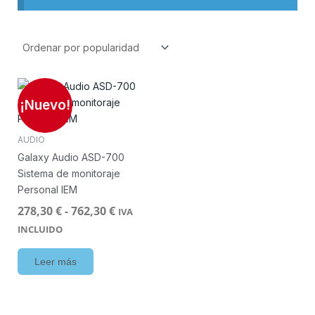
Rango
de
¡Nuevo!
precios:
desde
AUDIO
278,30 €
Galaxy Audio ASD-700
hasta
Sistema de monitoraje
762,30 €
Personal IEM
278,30
€
-
762,30
€
IVA
INCLUIDO
Leer más