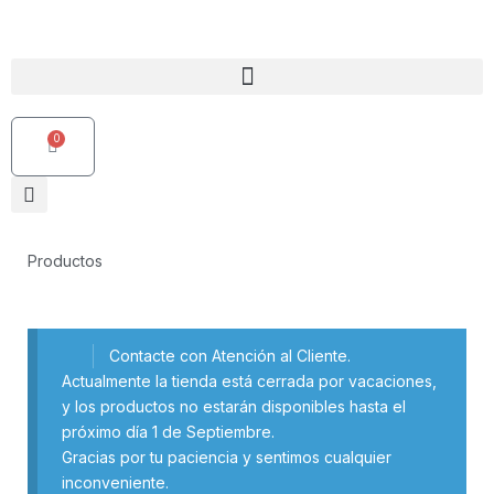
Ir
al
contenido
0
Carrito
Productos
Contacte con Atención al Cliente.
Actualmente la tienda está cerrada por vacaciones,
y los productos no estarán disponibles hasta el
próximo día 1 de Septiembre.
Gracias por tu paciencia y sentimos cualquier
inconveniente.