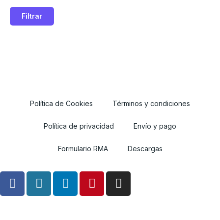
Filtrar
Política de Cookies
Términos y condiciones
Política de privacidad
Envío y pago
Formulario RMA
Descargas
F
W
L
P
I
a
o
i
i
n
c
r
n
n
s
e
d
k
t
t