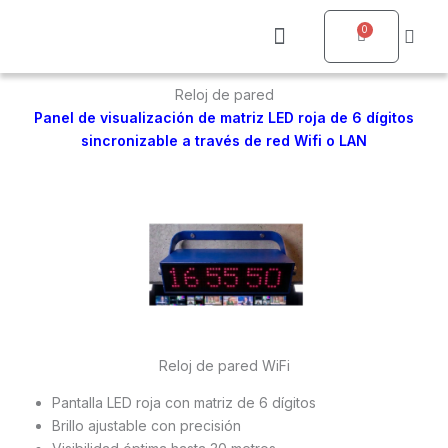
Ir
0
al
Carrito
contenido
Quienes somos
Reloj de pared
Panel de visualización de matriz LED roja de 6 dígitos
sincronizable a través de red Wifi o LAN
Reloj de pared WiFi
Pantalla LED roja con matriz de 6 dígitos
Brillo ajustable con precisión