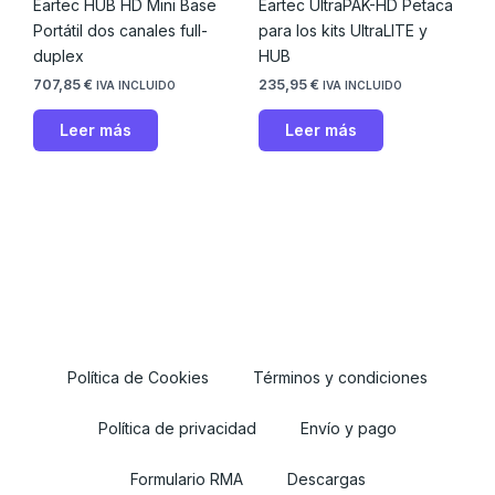
Eartec HUB HD Mini Base
Eartec UltraPAK-HD Petaca
Portátil dos canales full-
para los kits UltraLITE y
duplex
HUB
707,85
€
235,95
€
IVA INCLUIDO
IVA INCLUIDO
Leer más
Leer más
Política de Cookies
Términos y condiciones
Política de privacidad
Envío y pago
Formulario RMA
Descargas