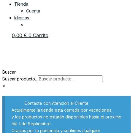
Tienda
Cuenta
Idiomas
0,00
€
0
Carrito
Buscar
Buscar producto...
×
Contacte con Atención al Cliente.
Actualmente la tienda está cerrada por vacaciones,
y los productos no estarán disponibles hasta el próximo
día 1 de Septiembre.
Gracias por tu paciencia y sentimos cualquier