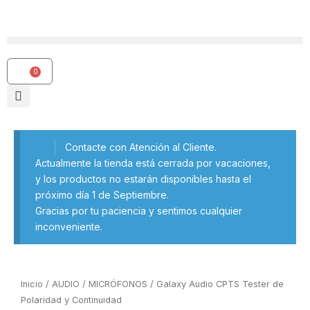
Ir
al
contenido
0
Carrito
Contacte con Atención al Cliente.
Actualmente la tienda está cerrada por vacaciones,
y los productos no estarán disponibles hasta el
próximo día 1 de Septiembre.
Gracias por tu paciencia y sentimos cualquier
inconveniente.
Inicio
/
AUDIO
/
MICRÓFONOS
/ Galaxy Audio CPTS Tester de
Polaridad y Continuidad