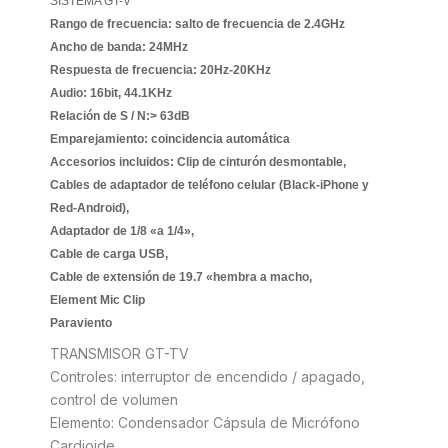
SISTEMA GT-V
Rango de frecuencia: salto de frecuencia de 2.4GHz
Ancho de banda: 24MHz
Respuesta de frecuencia: 20Hz-20KHz
Audio: 16bit, 44.1KHz
Relación de S / N:> 63dB
Emparejamiento: coincidencia automática
Accesorios incluidos: Clip de cinturón desmontable,
Cables de adaptador de teléfono celular (Black-iPhone y
Red-Android),
Adaptador de 1/8 «a 1/4»,
Cable de carga USB,
Cable de extensión de 19.7 «hembra a macho,
Element Mic Clip
Paraviento
TRANSMISOR GT-TV
Controles: interruptor de encendido / apagado,
control de volumen
Elemento: Condensador Cápsula de Micrófono
Cardioide