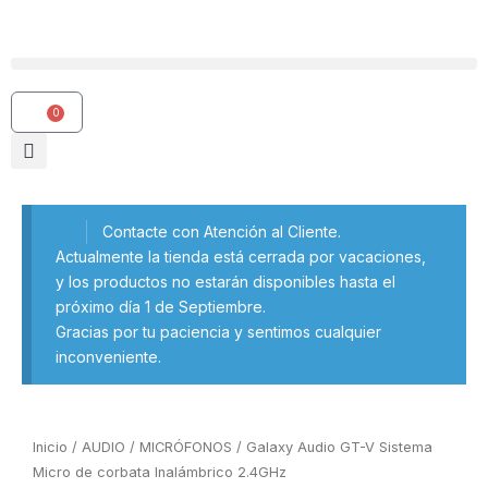
Ir
al
contenido
0
Carrito
Contacte con Atención al Cliente.
Actualmente la tienda está cerrada por vacaciones,
y los productos no estarán disponibles hasta el
próximo día 1 de Septiembre.
Gracias por tu paciencia y sentimos cualquier
inconveniente.
Inicio
/
AUDIO
/
MICRÓFONOS
/ Galaxy Audio GT-V Sistema
Micro de corbata Inalámbrico 2.4GHz