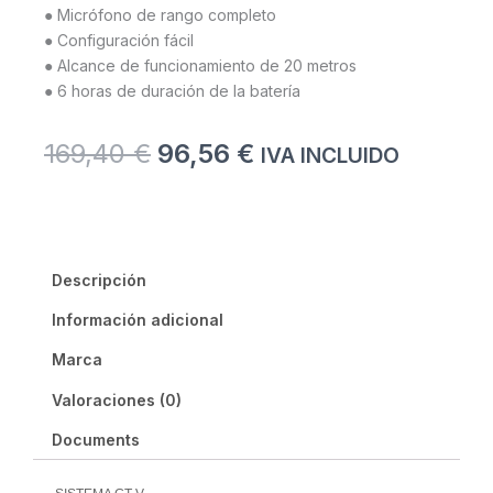
● Micrófono de rango completo
● Configuración fácil
● Alcance de funcionamiento de 20 metros
● 6 horas de duración de la batería
El
El
169,40
€
96,56
€
IVA INCLUIDO
precio
precio
original
actual
era:
es:
169,40 €.
96,56 €.
Descripción
Información adicional
Marca
Valoraciones (0)
Documents