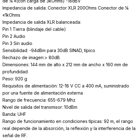
de ¼ «(con carga de 3kOhms) -18dBV
Impedancia de salida: Conector XLR 200Ohms Conector de ¼
«1kOhms
Impedancia de salida XLR balanceada:
Pin 1 Tierra (blindaje del cable)
Pin 2 Audio
Pin 3 Sin audio
Sensibilidad: -94dBm para 30dB SINAD, típico
Rechazo de imagen:> 80dB
Dimensiones: 144 mm de alto x 212 mm de ancho x 160 mm de
profundidad
Peso: 920 g
Requisitos de alimentación: 12-18 V CC a 400 mA, suministrado
por una fuente de alimentación externa
Rango de frecuencia: 655-679 Mhz
Nivel de salida del transmisor: 10dBm
Banda: UHF
Rango de funcionamiento en condiciones típicas: 92 m, el rango
real depende de la absorción, la reflexión y la interferencia de la
señal de RF.