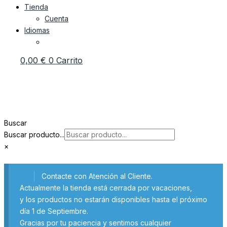
Tienda
Cuenta
Idiomas
0,00
€
0
Carrito
Buscar
Buscar producto...
×
Contacte con Atención al Cliente.
Actualmente la tienda está cerrada por vacaciones,
y los productos no estarán disponibles hasta el próximo
día 1 de Septiembre.
Gracias por tu paciencia y sentimos cualquier