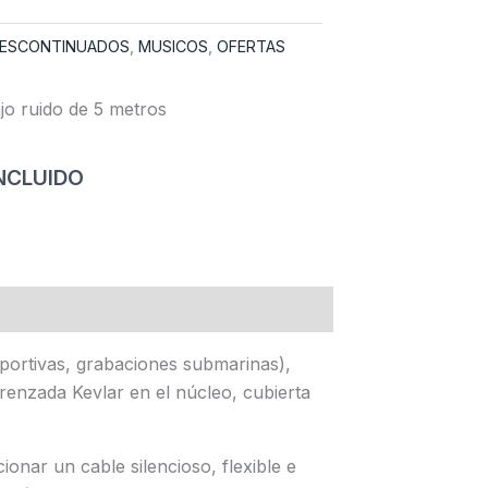
ESCONTINUADOS
,
MUSICOS
,
OFERTAS
o ruido de 5 metros
INCLUIDO
io
al
0 €.
eportivas, grabaciones submarinas),
renzada Kevlar en el núcleo, cubierta
ar un cable silencioso, flexible e