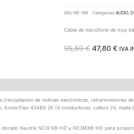
SKU
ME-5M
Categorías
AUDIO
,
D
Cable de micrófono de muy baj
El
El
95,59
€
47,80
€
IVA 
precio
prec
original
actu
era:
es:
95,59 €.
47,8
Valoraciones (0)
Documents
 (recopilación de noticias electrónicas, retransmisiones d
o, ArmorFlex 424BX 2K (4 conductores, calibre 24, malla t
o dorado Neutrik NC3FXB-HD y NC3MXB-HD para proporcion