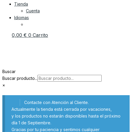
Tienda
Cuenta
Idiomas
0,00
€
0
Carrito
Buscar
Buscar producto...
×
Contacte con Atención al Cliente.
Actualmente la tienda está cerrada por vacaciones,
y los productos no estarán disponibles hasta el próximo
día 1 de Septiembre.
Gracias por tu paciencia y sentimos cualquier